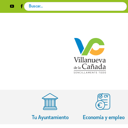
Skip
Search
YouTube
Facebook
Instagram
X
Rss
to
for:
content
Tu Ayuntamiento
Economía y empleo