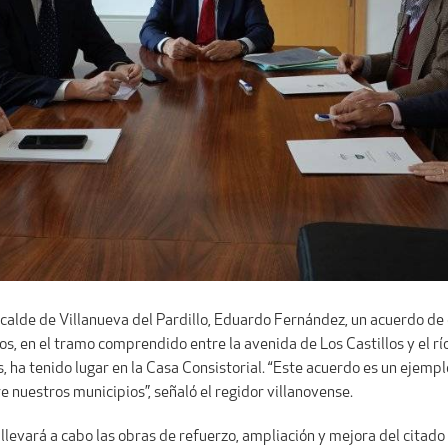
l alcalde de Villanueva del Pardillo, Eduardo Fernández, un acuerdo 
s, en el tramo comprendido entre la avenida de Los Castillos y el r
 ha tenido lugar en la Casa Consistorial. “Este acuerdo es un ejempl
 nuestros municipios”, señaló el regidor villanovense.
 llevará a cabo las obras de refuerzo, ampliación y mejora del cita