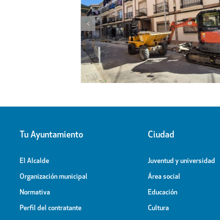
l proyecto de
Obras de ampliación de
 la calle Peligros
Cementerio-Tanatorio Munic
Tu Ayuntamiento
Ciudad
El Alcalde
Juventud y universidad
Organización municipal
Área social
Normativa
Educación
Perfil del contratante
Cultura