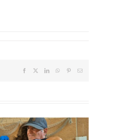
Facebook
X
LinkedIn
WhatsApp
Pinterest
Email