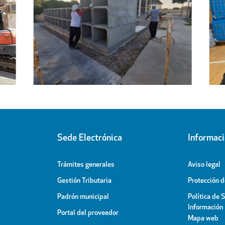
Regresa a sus hogares el centenar
l
de personas acogidas en el
ipal
Pabellón Cubierto
Sede Electrónica
Informac
Trámites generales
Aviso legal
Gestión Tributaria
Protección 
Padrón municipal
Política de 
Información
Portal del proveedor
Mapa web