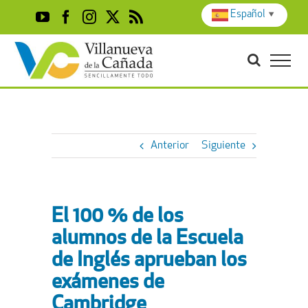
Skip
Español
▼
YouTube
Facebook
Instagram
X
Rss
to
content
Anterior
Siguiente
El 100 % de los
alumnos de la Escuela
de Inglés aprueban los
exámenes de
Cambridge