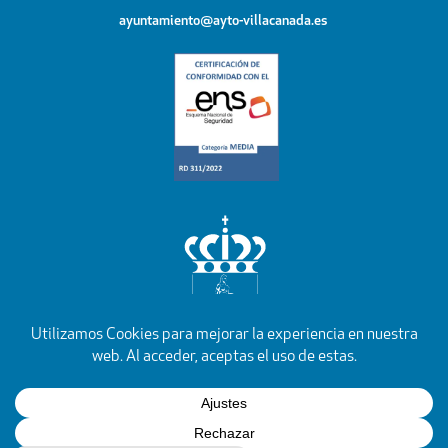
ayuntamiento@ayto-villacanada.es
YouTube
Facebook
Instagram
X
Rss