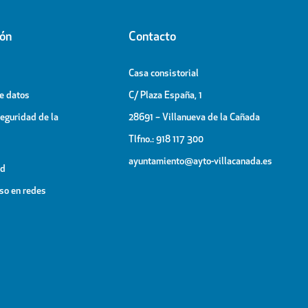
ión
Contacto
Casa consistorial
de datos
C/ Plaza España, 1
Seguridad de la
28691 – Villanueva de la Cañada
Tlfno.: 918 117 300
ayuntamiento@ayto-villacanada.es
ad
uso en redes