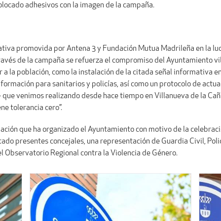
colocado adhesivos con la imagen de la campaña.
ciativa promovida por Antena 3 y Fundación Mutua Madrileña en la luc
ravés de la campaña se refuerza el compromiso del Ayuntamiento vill
 a la población, como la instalación de la citada señal informativa e
ormación para sanitarios y policías, así como un protocolo de actuaci
ida- que venimos realizando desde hace tiempo en Villanueva de la Ca
ne tolerancia cero”.
ción que ha organizado el Ayuntamiento con motivo de la celebració
estado presentes concejales, una representación de Guardia Civil, Po
el Observatorio Regional contra la Violencia de Género.