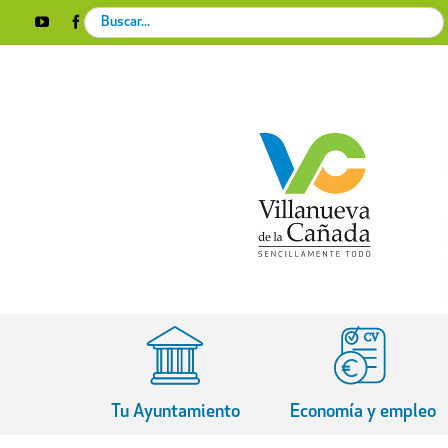
Skip
Search
YouTube
Facebook
Instagram
X
Rss
to
for:
content
Tu Ayuntamiento
Economía y empleo