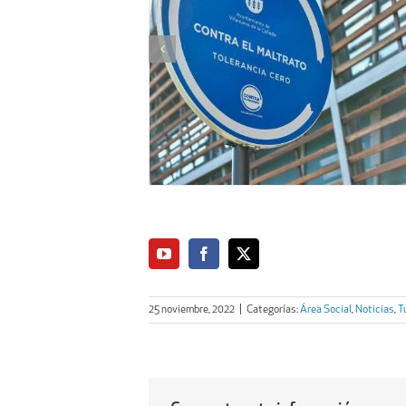
25 noviembre, 2022
|
Categorías:
Área Social
,
Noticias
,
T