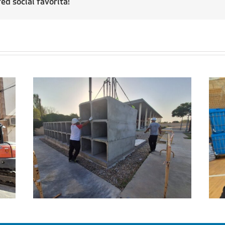
ed social favorita!
Regresa a sus hogares el centenar
l
de personas acogidas en el
ipal
Pabellón Cubierto