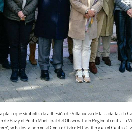
 la placa que simboliza la adhesión de Villanueva de la Cañada a la 
do de Paz y el Punto Municipal del Observatorio Regional contra la Vi
ero”, se ha instalado en el Centro Cívico El Castillo y en el Centro Cív