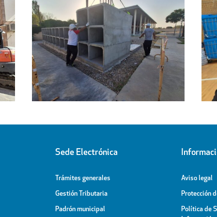
Regresa a sus hogares el centenar
l
de personas acogidas en el
ipal
Pabellón Cubierto
Sede Electrónica
Informac
Trámites generales
Aviso legal
Gestión Tributaria
Protección 
Padrón municipal
Política de 