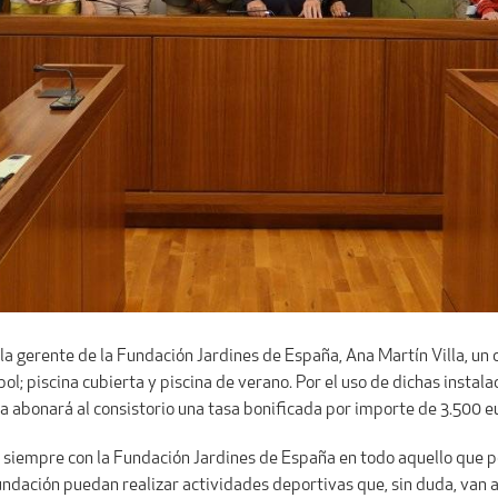
n la gerente de la Fundación Jardines de España, Ana Martín Villa, un
ol; piscina cubierta y piscina de verano. Por el uso de dichas inst
 abonará al consistorio una tasa bonificada por importe de 3.500 e
siempre con la Fundación Jardines de España en todo aquello que p
fundación puedan realizar actividades deportivas que, sin duda, van a 