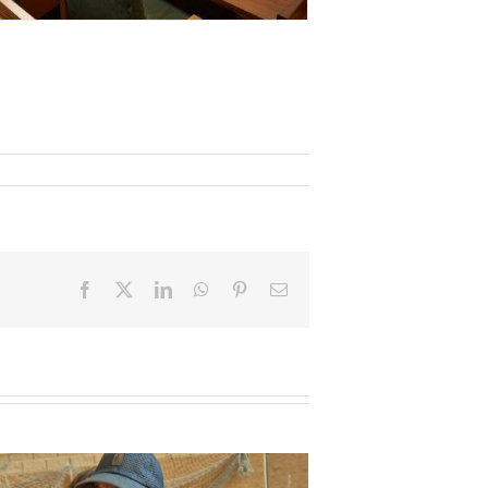
Facebook
X
LinkedIn
WhatsApp
Pinterest
Email