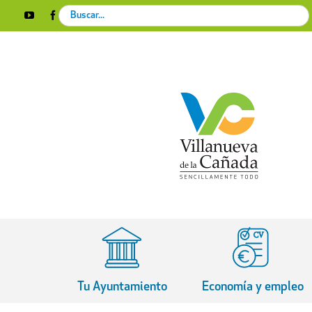
Skip
Search
YouTube
Facebook
Instagram
X
Rss
to
for:
content
Tu Ayuntamiento
Economía y empleo