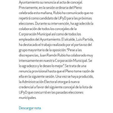
Ayuntamiento su renuncia al acta de concejal.
Previamente, en la sesión ordinaria del Pleno
celebrada esta mañana, Rubio ha comunicado que no
repetirá como candidato de UPyD para las próximas
elecciones. Durante su intervención, ha agradecido la
colaboración de todos los concejales de la
Corporación Municipal así como de todos los
empleados del Ayuntamiento. El alcalde, Luis Partida,
ha destacado el trabajo realizado por el portavoz del
grupo mayoritario de la oposición: “Pese a las
discrepancias, Juan Ramón Rubio ha colaborado muy
intensamente en nuestra Corporación Municipal. Se
lo agradezco y le deseo lo mejor”. Se trata de una
renuncia provisional hasta que el Pleno tome razón de
ella en la siguiente sesión. Una vez se haya producido,
la Administración Electoral otorgará nueva
credencial a favor del siguiente concejal de la lista de
UPyD que concurrió en las pasadas elecciones
municipales.
Descargar nota