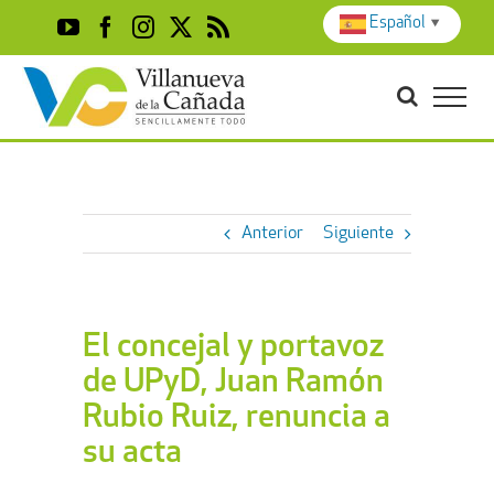
Skip
Español
▼
YouTube
Facebook
Instagram
X
Rss
to
content
Anterior
Siguiente
El concejal y portavoz
de UPyD, Juan Ramón
Rubio Ruiz, renuncia a
su acta