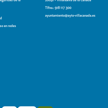
Seguridad de la
28691 – Villanueva de la Cañada
Tlfno.: 918 117 300
ayuntamiento@ayto-villacanada.es
ad
uso en redes