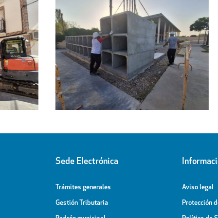
Regresa a sus hogares el centenar
l
de personas acogidas en el
ipal
Pabellón Cubierto
Sede Electrónica
Informac
Trámites generales
Aviso legal
Gestión Tributaria
Protección 