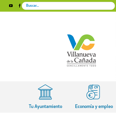
Skip
Search
YouTube
Facebook
Instagram
X
Rss
to
for:
content
Tu Ayuntamiento
Economía y empleo