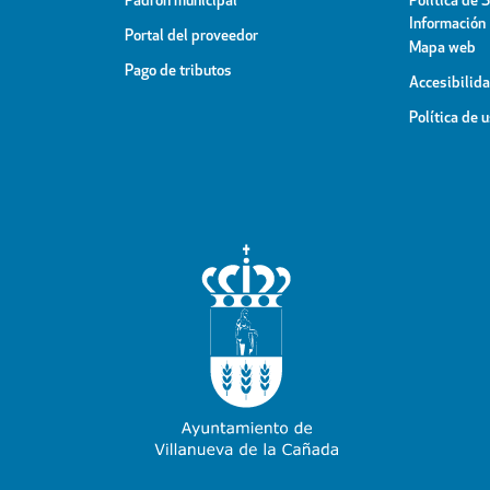
Padrón municipal
Política de 
Información
Portal del proveedor
Mapa web
Pago de tributos
Accesibilid
Política de 
YouTube
Facebook
Instagram
X
Rss