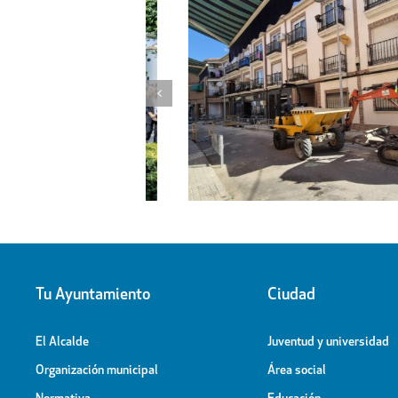
l proyecto de
Obras de ampliación de
 la calle Peligros
Cementerio-Tanatorio Munic
Tu Ayuntamiento
Ciudad
El Alcalde
Juventud y universidad
Organización municipal
Área social