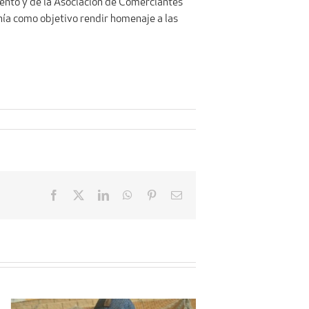
iento y de la Asociación de Comerciantes
nía como objetivo rendir homenaje a las
Facebook
X
LinkedIn
WhatsApp
Pinterest
Email