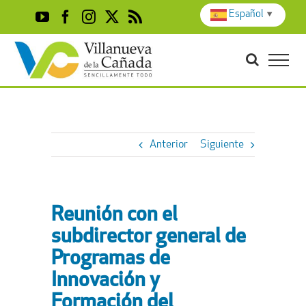
Skip
Español
▼
YouTube
Facebook
Instagram
X
Rss
to
content
Anterior
Siguiente
Reunión con el
subdirector general de
Programas de
Innovación y
Formación del