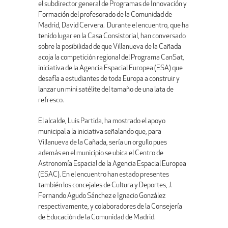
el subdirector general de Programas de Innovación y
Formación del profesorado de la Comunidad de
Madrid, David Cervera. Durante el encuentro, que ha
tenido lugar en la Casa Consistorial, han conversado
sobre la posibilidad de que Villanueva de la Cañada
acoja la competición regional del Programa CanSat,
iniciativa de la Agencia Espacial Europea (ESA) que
desafía a estudiantes de toda Europa a construir y
lanzar un mini satélite del tamaño de una lata de
refresco.
El alcalde, Luis Partida, ha mostrado el apoyo
municipal a la iniciativa señalando que, para
Villanueva de la Cañada, sería un orgullo pues
además en el municipio se ubica el Centro de
Astronomía Espacial de la Agencia Espacial Europea
(ESAC). En el encuentro han estado presentes
también los concejales de Cultura y Deportes, J.
Fernando Agudo Sánchez e Ignacio González
respectivamente, y colaboradores de la Consejería
de Educación de la Comunidad de Madrid.