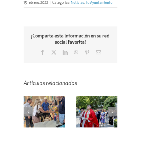
15 febrero, 2022
|
Categorías:
Noticias
,
Tu Ayuntamiento
¡Comparta esta información en su red
social favorita!
Facebook
X
LinkedIn
WhatsApp
Pinterest
Email
Artículos relacionados
ta de la
Villanueva de
En marcha el
ejera de
la Cañada
proyecto de
enda al
celebra el Día
remodelación
bellón
de Santiago
de la calle
bierto
Apóstol
Peligros
icipal