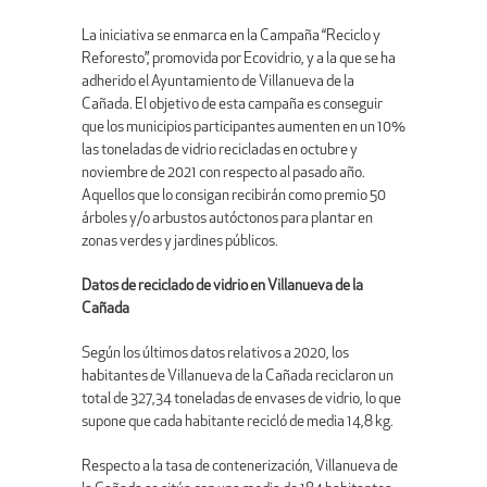
La iniciativa se enmarca en la Campaña “Reciclo y
Reforesto”, promovida por Ecovidrio, y a la que se ha
adherido el Ayuntamiento de Villanueva de la
Cañada. El objetivo de esta campaña es conseguir
que los municipios participantes aumenten en un 10%
las toneladas de vidrio recicladas en octubre y
noviembre de 2021 con respecto al pasado año.
Aquellos que lo consigan recibirán como premio 50
árboles y/o arbustos autóctonos para plantar en
zonas verdes y jardines públicos.
Datos de reciclado de vidrio en Villanueva de la
Cañada
Según los últimos datos relativos a 2020, los
habitantes de Villanueva de la Cañada reciclaron un
total de 327,34 toneladas de envases de vidrio, lo que
supone que cada habitante recicló de media 14,8 kg.
Respecto a la tasa de contenerización, Villanueva de