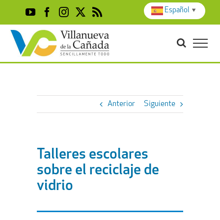
Skip
Español
▼
YouTube
Facebook
Instagram
X
Rss
to
content
Anterior
Siguiente
Talleres escolares
sobre el reciclaje de
vidrio