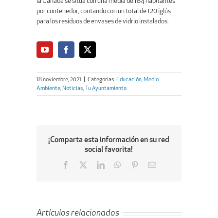
la Cañada se sitúa con una media de 184 habitantes
por contenedor, contando con un total de 120 iglús
para los residuos de envases de vidrio instalados.
18 noviembre, 2021
|
Categorías:
Educación
,
Medio
Ambiente
,
Noticias
,
Tu Ayuntamiento
¡Comparta esta información en su red
social favorita!
Facebook
X
LinkedIn
WhatsApp
Pinterest
Email
Artículos relacionados