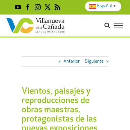
Skip
Español
▼
YouTube
Facebook
Instagram
X
Rss
to
content
Anterior
Siguiente
Vientos, paisajes y
reproducciones de
obras maestras,
protagonistas de las
nuevas exposiciones