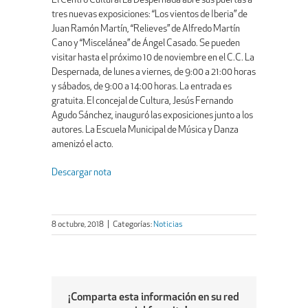
El Centro Cultural La Despernada abre sus puertas a
tres nuevas exposiciones: “Los vientos de Iberia” de
Juan Ramón Martín, “Relieves” de Alfredo Martín
Cano y “Miscelánea” de Ángel Casado. Se pueden
visitar hasta el próximo 10 de noviembre en el C.C. La
Despernada, de lunes a viernes, de 9:00 a 21:00 horas
y sábados, de 9:00 a 14:00 horas. La entrada es
gratuita. El concejal de Cultura, Jesús Fernando
Agudo Sánchez, inauguró las exposiciones junto a los
autores. La Escuela Municipal de Música y Danza
amenizó el acto.
Descargar nota
8 octubre, 2018
|
Categorías:
Noticias
¡Comparta esta información en su red