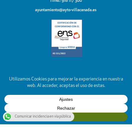
Tlfno.: 918 117 300
ayuntamiento@ayto-villacanada.es
Comunicar incidencia en vía pública