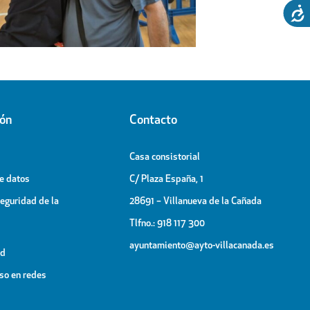
ión
Contacto
Casa consistorial
de datos
C/ Plaza España, 1
Seguridad de la
28691 – Villanueva de la Cañada
Tlfno.: 918 117 300
ayuntamiento@ayto-villacanada.es
ad
uso en redes