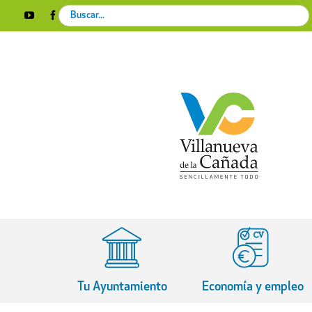
Skip
Search
YouTube
Facebook
Instagram
X
Rss
to
for:
content
Tu Ayuntamiento
Economía y empleo