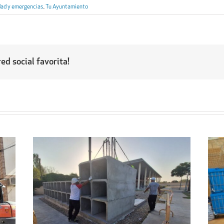
dad y emergencias
,
Tu Ayuntamiento
ed social favorita!
Regresa a sus hogares el centenar
l
de personas acogidas en el
ipal
Pabellón Cubierto