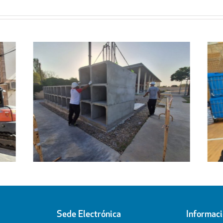
Regresa a sus hogares el centenar
l
de personas acogidas en el
ipal
Pabellón Cubierto
Sede Electrónica
Informac