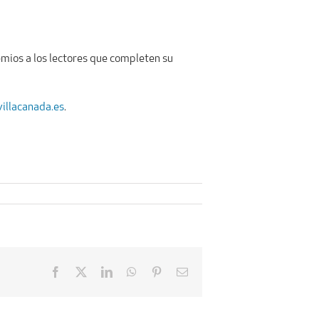
remios a los lectores que completen su
illacanada.es
.
Facebook
X
LinkedIn
WhatsApp
Pinterest
Email