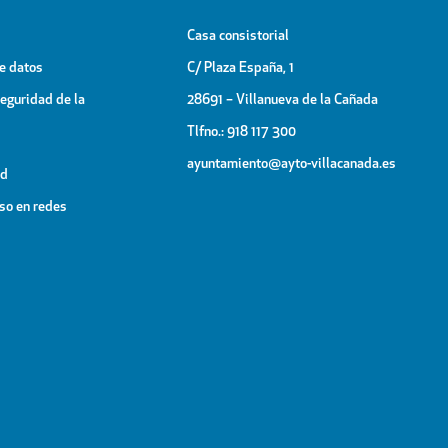
Casa consistorial
de datos
C/ Plaza España, 1
Seguridad de la
28691 – Villanueva de la Cañada
Tlfno.: 918 117 300
ayuntamiento@ayto-villacanada.es
ad
uso en redes