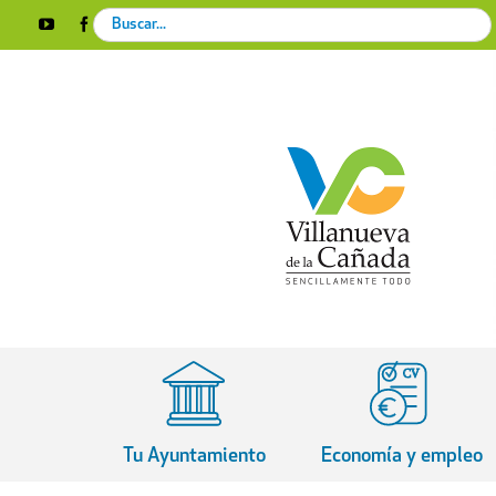
Skip
Search
YouTube
Facebook
Instagram
X
Rss
to
for:
content
Tu Ayuntamiento
Economía y empleo