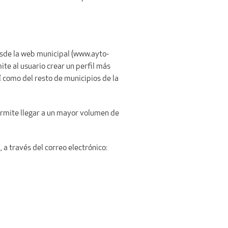
esde la web municipal (www.ayto-
ite al usuario crear un perfil más
í como del resto de municipios de la
permite llegar a un mayor volumen de
a través del correo electrónico: