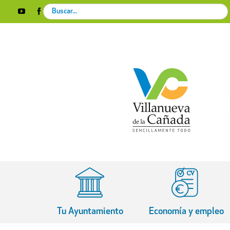
Skip
Search
YouTube
Facebook
Instagram
X
Rss
to
for:
content
Tu Ayuntamiento
Economía y empleo