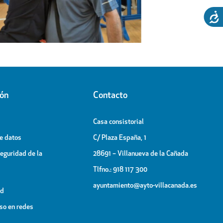
Patronales
ión
Contacto
Casa consistorial
de datos
C/ Plaza España, 1
Seguridad de la
28691 – Villanueva de la Cañada
Tlfno.: 918 117 300
ayuntamiento@ayto-villacanada.es
ad
uso en redes