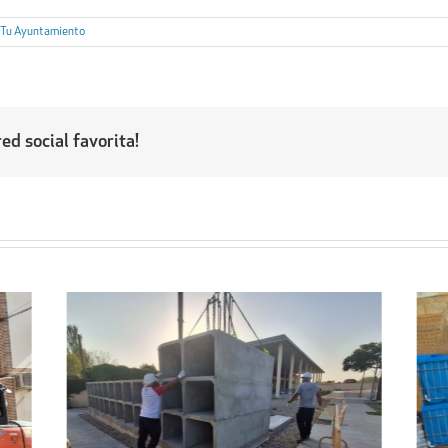
,
Tu Ayuntamiento
ed social favorita!
Regresa a sus hogares el centenar
l
de personas acogidas en el
ipal