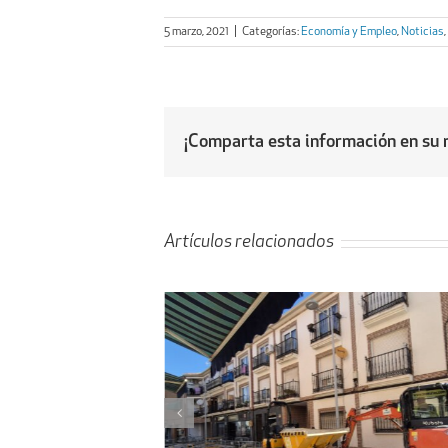
5 marzo, 2021
|
Categorías:
Economía y Empleo
,
Noticias
¡Comparta esta información en su r
Artículos relacionados
l proyecto de
Obras de ampliación de
 la calle Peligros
Cementerio-Tanatorio Munic