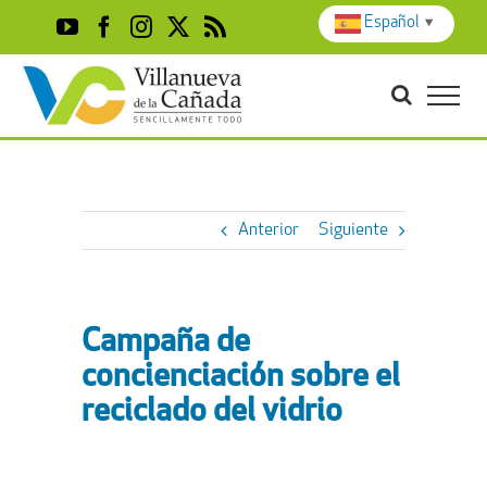
Skip
Español
▼
YouTube
Facebook
Instagram
X
Rss
to
content
Anterior
Siguiente
Campaña de
concienciación sobre el
reciclado del vidrio