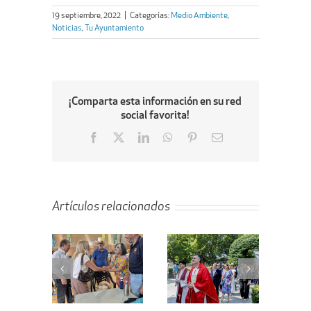
19 septiembre, 2022
|
Categorías:
Medio Ambiente
,
Noticias
,
Tu Ayuntamiento
¡Comparta esta información en su red
social favorita!
Facebook
X
LinkedIn
WhatsApp
Pinterest
Email
Artículos relacionados
ta de la
Villanueva de
En marcha el
ejera de
la Cañada
proyecto de
enda al
celebra el Día
remodelación
bellón
de Santiago
de la calle
bierto