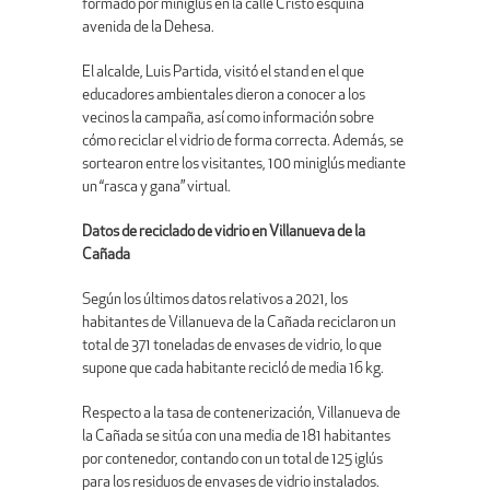
formado por miniglús en la calle Cristo esquina
avenida de la Dehesa.
El alcalde, Luis Partida, visitó el stand en el que
educadores ambientales dieron a conocer a los
vecinos la campaña, así como información sobre
cómo reciclar el vidrio de forma correcta. Además, se
sortearon entre los visitantes, 100 miniglús mediante
un “rasca y gana” virtual.
Datos de reciclado de vidrio en Villanueva de la
Cañada
Según los últimos datos relativos a 2021, los
habitantes de Villanueva de la Cañada reciclaron un
total de 371 toneladas de envases de vidrio, lo que
supone que cada habitante recicló de media 16 kg.
Respecto a la tasa de contenerización, Villanueva de
la Cañada se sitúa con una media de 181 habitantes
por contenedor, contando con un total de 125 iglús
para los residuos de envases de vidrio instalados.